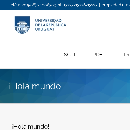
Teléfono: (598) 24008393 int. 13225-13226-13227
|
propiedadintel
SCPI
UDEPI
D
¡Hola mundo!
¡Hola mundo!